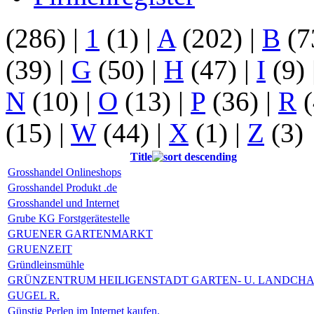
(286)
|
1
(1)
|
A
(202)
|
B
(7
(39)
|
G
(50)
|
H
(47)
|
I
(9)
N
(10)
|
O
(13)
|
P
(36)
|
R
(
(15)
|
W
(44)
|
X
(1)
|
Z
(3)
Title
Grosshandel Onlineshops
Grosshandel Produkt .de
Grosshandel und Internet
Grube KG Forstgerätestelle
GRUENER GARTENMARKT
GRUENZEIT
Gründleinsmühle
GRÜNZENTRUM HEILIGENSTADT GARTEN- U. LANDCH
GUGEL R.
Günstig Perlen im Internet kaufen.